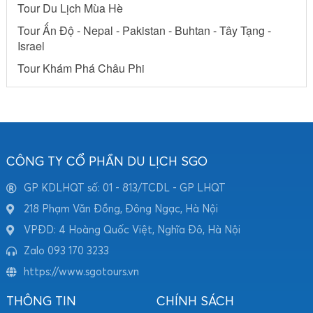
Tour Du Lịch Mùa Hè
Tour Ấn Độ - Nepal - Pakistan - Buhtan - Tây Tạng -
Israel
Tour Khám Phá Châu Phi
CÔNG TY CỔ PHẦN DU LỊCH SGO
GP KDLHQT số: 01 - 813/TCDL - GP LHQT
218 Phạm Văn Đồng, Đông Ngạc, Hà Nội
VPĐD: 4 Hoàng Quốc Việt, Nghĩa Đô, Hà Nội
Zalo 093 170 3233
https://www.sgotours.vn
THÔNG TIN
CHÍNH SÁCH