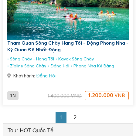
Tham Quan Sông Chày Hang Tối - Động Phong Nha -
Kỳ Quan Đệ Nhất Động
Sông Chày - Hang Tối
Kayak Sông Chày
Zipline Sông Chày
Đồng Hới
Phong Nha Kẻ Bàng
Khởi hành:
Đồng Hới
1N
1.200.000
VNĐ
1.400.000
VNĐ
1
2
Tour HOT Quốc Tế