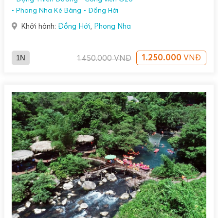
Phong Nha Kẻ Bàng
Đồng Hới
Khởi hành:
Đồng Hới
,
Phong Nha
1N
1.250.000
VNĐ
1.450.000
VNĐ