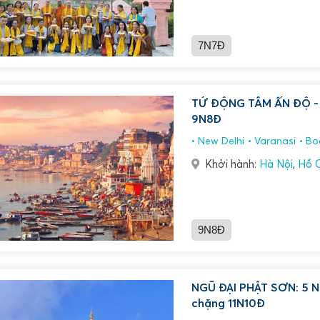
7N7Đ
TỨ ĐỘNG TÂM ẤN ĐỘ - 
9N8Đ
New Delhi
Varanasi
Bo
Khởi hành:
Hà Nội
,
Hồ C
9N8Đ
NGŨ ĐẠI PHẬT SƠN: 5 N
chặng 11N10Đ