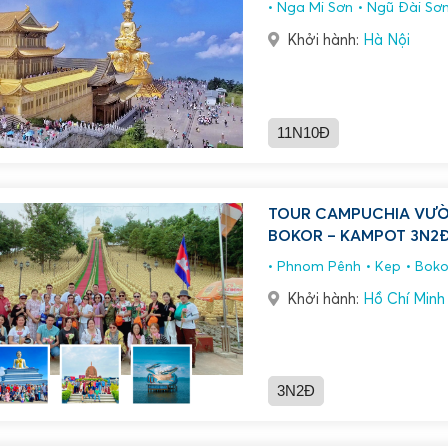
Nga Mi Sơn
Ngũ Đài Sơ
Khởi hành:
Hà Nội
11N10Đ
TOUR CAMPUCHIA VƯỜN CHÙA
BOKOR – KAMPOT 3N2
Phnom Pênh
Kep
Boko
Khởi hành:
Hồ Chí Minh
3N2Đ