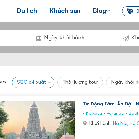
Du lịch
Khách sạn
Blog
0
heo
SGO đề xuất
Thời lượng tour
Ngày khởi 
Tứ Động Tâm: Ấn Độ - 
Kolkata
Varanasi
Bodh
Khởi hành:
Hà Nội
,
Hồ C