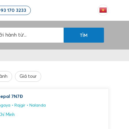
93 170 3233
TÌM
hành
Giá tour
Nepal 7N7Đ
gaya
Rajgir
Nalanda
hí Minh