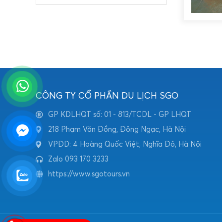
CÔNG TY CỔ PHẦN DU LỊCH SGO
GP KDLHQT số: 01 - 813/TCDL - GP LHQT
218 Phạm Văn Đồng, Đông Ngạc, Hà Nội
VPĐD: 4 Hoàng Quốc Việt, Nghĩa Đô, Hà Nội
Zalo 093 170 3233
https://www.sgotours.vn