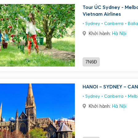
Tour ÚC Sydney - Melbo
Vietnam Airlines
Sydney
Canberra
Balla
Khởi hành:
Hà Nội
7N6Đ
HANOI – SYDNEY – CA
Sydney
Canberra
Melb
Khởi hành:
Hà Nội