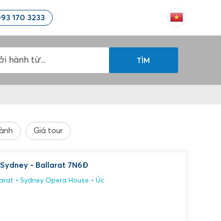
93 170 3233
TÌM
hành
Giá tour
 Sydney - Ballarat 7N6Đ
arat
Sydney Opera House
Úc