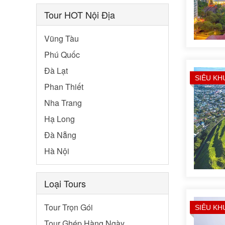
Tour HOT Nội Địa
Vũng Tàu
Phú Quốc
Đà Lạt
SIÊU KH
Phan Thiết
Nha Trang
Hạ Long
Đà Nẵng
Hà Nội
Loại Tours
Tour Trọn Gói
SIÊU KH
Tour Ghép Hàng Ngày