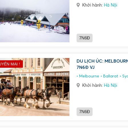
Khởi hành:
Hà Nội
7N6Đ
DU LỊCH ÚC: MELBOURN
UYẾN MẠI !
7N6Đ VJ
Melbourne
Ballarat
Sy
Khởi hành:
Hà Nội
7N6Đ