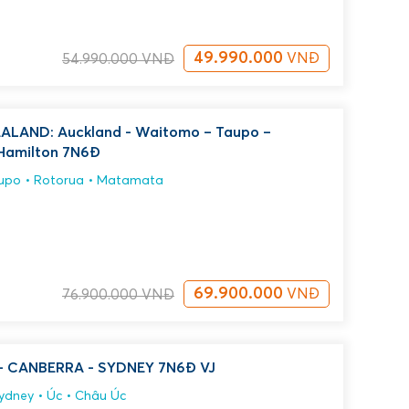
49.990.000
VNĐ
54.990.000
VNĐ
LAND: Auckland - Waitomo – Taupo –
Hamilton 7N6Đ
upo
Rotorua
Matamata
69.900.000
VNĐ
76.900.000
VNĐ
TOUR ÚC: MELBOURNE - CANBERRA - SYDNEY 7N6Đ VJ
ydney
Úc
Châu Úc