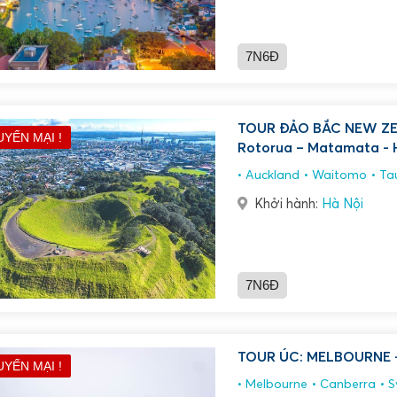
7N6Đ
TOUR ĐẢO BẮC NEW ZEA
UYẾN MẠI !
Rotorua – Matamata - 
Auckland
Waitomo
Ta
Khởi hành:
Hà Nội
7N6Đ
UYẾN MẠI !
Melbourne
Canberra
S