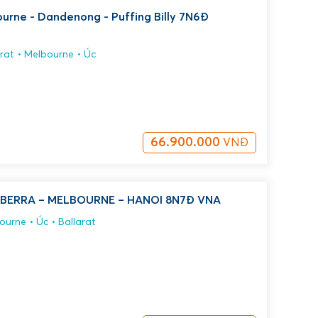
urne - Dandenong - Puffing Billy 7N6Đ
rat
Melbourne
Úc
66.900.000
VNĐ
NBERRA – MELBOURNE – HANOI 8N7Đ VNA
ourne
Úc
Ballarat