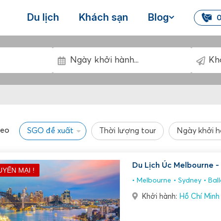
Du lịch
Khách sạn
Blog
0
heo
SGO đề xuất
Thời lượng tour
Ngày khởi 
Du Lịch Úc Melbourne -
UYẾN MẠI !
Melbourne
Sydney
Ball
Khởi hành:
Hồ Chí Minh