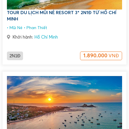
TOUR DU LỊCH MŨI NÉ RESORT 3* 2N1Đ TỪ HỒ CHÍ
MINH
Mũi Né
Phan Thiết
Khởi hành:
Hồ Chí Minh
2N1Đ
1.890.000
VNĐ