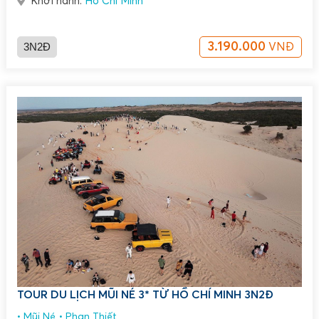
Khởi hành:
Hồ Chí Minh
3N2Đ
3.190.000
VNĐ
TOUR DU LỊCH MŨI NÉ 3* TỪ HỒ CHÍ MINH 3N2Đ
Mũi Né
Phan Thiết