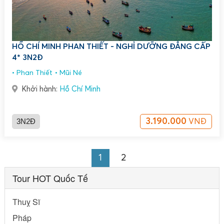
HỒ CHÍ MINH PHAN THIẾT - NGHỈ DƯỠNG ĐẲNG CẤP
4* 3N2Đ
Phan Thiết
Mũi Né
Khởi hành:
Hồ Chí Minh
3N2Đ
3.190.000
VNĐ
1
2
Tour HOT Quốc Tế
Thuỵ Sĩ
Pháp