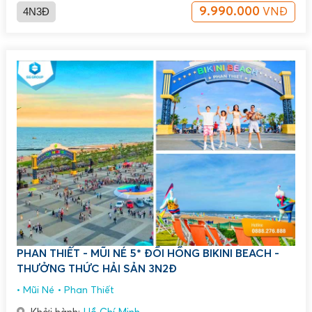
4N3Đ
9.990.000
VNĐ
PHAN THIẾT - MŨI NÉ 5* ĐỒI HỒNG BIKINI BEACH -
THƯỞNG THỨC HẢI SẢN 3N2Đ
Mũi Né
Phan Thiết