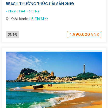
BEACH THƯỞNG THỨC HẢI SẢN 2N1Đ
Phan Thiết
Mũi Né
Khởi hành:
Hồ Chí Minh
2N1Đ
1.990.000
VNĐ