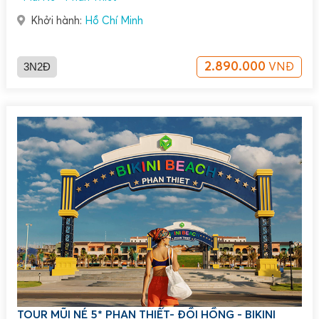
Khởi hành:
Hồ Chí Minh
3N2Đ
2.890.000
VNĐ
TOUR MŨI NÉ 5* PHAN THIẾT- ĐỒI HỒNG - BIKINI