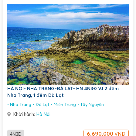
HÀ NỘI- NHA TRANG-ĐÀ LẠT- HN 4N3Đ VJ 2 đêm
Nha Trang, 1 đêm Đà Lạt
Nha Trang
Đà Lạt
Miền Trung
Tây Nguyên
Khởi hành:
Hà Nội
4N3Đ
6.690.000
VNĐ