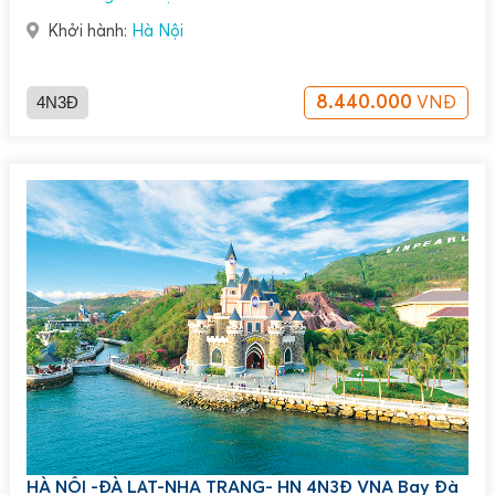
Khởi hành:
Hà Nội
4N3Đ
8.440.000
VNĐ
HÀ NỘI -ĐÀ LẠT-NHA TRANG- HN 4N3Đ VNA Bay Đà