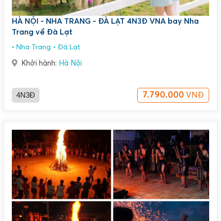
HÀ NỘI - NHA TRANG - ĐÀ LẠT 4N3Đ VNA bay Nha
Trang về Đà Lạt
Nha Trang
Đà Lạt
Khởi hành:
Hà Nội
4N3Đ
7.790.000
VNĐ