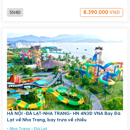
5N4Đ
8.390.000
VNĐ
HÀ NỘI -ĐÀ LẠT-NHA TRANG- HN 4N3Đ VNA Bay Đà
Lạt về Nha Trang, bay trưa về chiều
Nha Trang
Đà Lạt