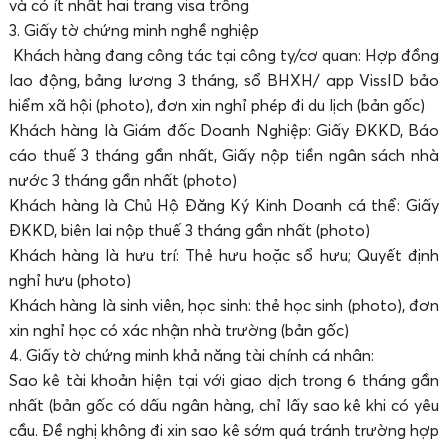
và có ít nhất hai trang visa trống
3. Giấy tờ chứng minh nghề nghiệp
Khách hàng đang công tác tại công ty/cơ quan: Hợp đồng
lao động, bảng lương 3 tháng, sổ BHXH/ app VissID bảo
hiểm xã hội (photo), đơn xin nghỉ phép đi du lịch (bản gốc)
Khách hàng là Giám đốc Doanh Nghiệp: Giấy ĐKKD, Báo
cáo thuế 3 tháng gần nhất, Giấy nộp tiền ngân sách nhà
nước 3 tháng gần nhất (photo)
Khách hàng là Chủ Hộ Đăng Ký Kinh Doanh cá thể: Giấy
ĐKKD, biên lai nộp thuế 3 tháng gần nhất (photo)
Khách hàng là hưu trí: Thẻ hưu hoặc sổ hưu; Quyết định
nghỉ hưu (photo)
Khách hàng là sinh viên, học sinh: thẻ học sinh (photo), đơn
xin nghỉ học có xác nhận nhà trường (bản gốc)
4. Giấy tờ chứng minh khả năng tài chính cá nhân:
Sao kê tài khoản hiện tại với giao dịch trong 6 tháng gần
nhất (bản gốc có dấu ngân hàng, chỉ lấy sao kê khi có yêu
cầu. Đề nghị không đi xin sao kê sớm quá tránh trường hợp