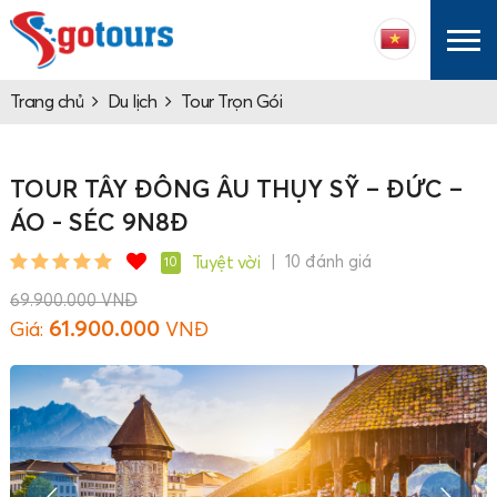
Trang chủ
Du lịch
Tour Trọn Gói
TOUR TÂY ĐÔNG ÂU THỤY SỸ – ĐỨC –
ÁO - SÉC 9N8Đ
Tuyệt vời
| 10 đánh giá
10
69.900.000 VNĐ
61.900.000
Giá:
VNĐ