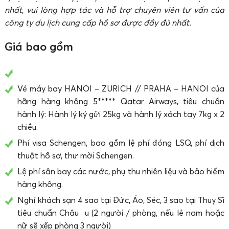
nhất, vui lòng hợp tác và hỗ trợ chuyên viên tư vấn của
công ty du lịch cung cấp hồ sơ được đầy đủ nhất.
Giá bao gồm
Vé máy bay HANOI – ZURICH // PRAHA – HANOI của
hãng hàng không 5***** Qatar Airways, tiêu chuẩn
hành lý: Hành lý ký gửi 25kg và hành lý xách tay 7kg x 2
chiều.
Phí visa Schengen, bao gồm lệ phí đóng LSQ, phí dịch
thuật hồ sơ, thư mời Schengen.
Lệ phí sân bay các nước, phụ thu nhiên liệu và bảo hiểm
hàng không.
Nghỉ khách sạn 4 sao tại Đức, Áo, Séc, 3 sao tại Thuỵ Sĩ
tiêu chuẩn Châu u (2 người / phòng, nếu lẻ nam hoặc
nữ sẽ xếp phòng 3 người)