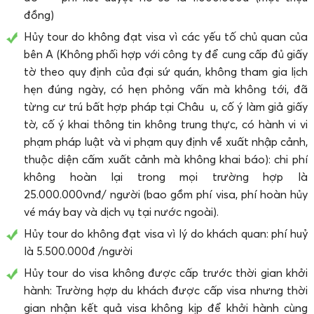
đồng)
Hủy tour do không đạt visa vì các yếu tố chủ quan của
bên A (Không phối hợp với công ty để cung cấp đủ giấy
tờ theo quy định của đại sứ quán, không tham gia lịch
hẹn đúng ngày, có hẹn phỏng vấn mà không tới, đã
từng cư trú bất hợp pháp tại Châu u, cố ý làm giả giấy
tờ, cố ý khai thông tin không trung thực, có hành vi vi
phạm pháp luật và vi phạm quy định về xuất nhập cảnh,
thuộc diện cấm xuất cảnh mà không khai báo): chi phí
không hoàn lại trong mọi trường hợp là
25.000.000vnđ/ người (bao gồm phí visa, phí hoàn hủy
vé máy bay và dịch vụ tại nước ngoài).
Hủy tour do không đạt visa vì lý do khách quan: phí huỷ
là 5.500.000đ /người
Hủy tour do visa không được cấp trước thời gian khởi
hành: Trường hợp du khách được cấp visa nhưng thời
gian nhận kết quả visa không kịp để khởi hành cùng