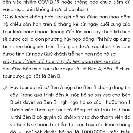
đến việc nhiễm COVID-19 hoặc thông báo chưa tiêm đủ
vaccine,…. đều không được chấp nhận)
*Quý khách không hợp tác gửi hồ sơ đúng hạn (bao gồm
hộ chiếu còn hạn trên 6 tháng kể từ ngày cuối cùng của
tour khởi hành) hoặc không đến lăn vân tay theo lịch hẹn
sẽ được coi là đơn phương hủy hợp đồng. Phí hủy áp dụng
tính theo bảng bên trên. Thời gian được xác nhận hủy tour
được tính từ ngày Quý khách trễ hẹn hạn nộp hồ sơ
Hủy tour / thay đổi tour vì lý do liên quan đến xin Visa
Sau đây: Bên mua tour được gọi tắt là Bên A, Bên tổ chức
tour được gọi tắt là Bên B
Hủy tour do hồ sơ Bên A nộp cho Bên B không đáng tin
cậy: Trong quá trình Bên A nộp hồ sơ xin visa cho Bên
B xét duyệt và Bên B nghi ngờ hồ sơ của 1 hoặc hơn 1
thành viên tham gia tour có động cơ bỏ trốn tại Châu
u thì Bên B có quyền từ chối xin visa cho thành viên đó
và Bên B sẽ hoàn trả tiền đặt cọc tour của khách hàng
đó – phí xét duyệt hồ sơ là 1.000.000đ (một triệu