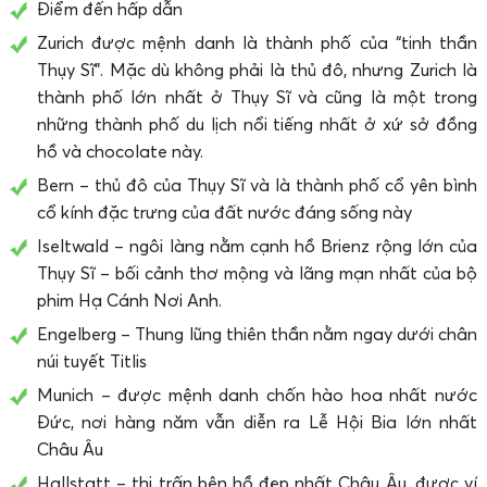
Điểm đến hấp dẫn
Zurich được mệnh danh là thành phố của “tinh thần
Thụy Sĩ”. Mặc dù không phải là thủ đô, nhưng Zurich là
thành phố lớn nhất ở Thụy Sĩ và cũng là một trong
những thành phố du lịch nổi tiếng nhất ở xứ sở đồng
hồ và chocolate này.
Bern – thủ đô của Thụy Sĩ và là thành phố cổ yên bình
cổ kính đặc trưng của đất nước đáng sống này
Iseltwald – ngôi làng nằm cạnh hồ Brienz rộng lớn của
Thụy Sĩ – bối cảnh thơ mộng và lãng mạn nhất của bộ
phim Hạ Cánh Nơi Anh.
Engelberg – Thung lũng thiên thần nằm ngay dưới chân
núi tuyết Titlis
Munich – được mệnh danh chốn hào hoa nhất nước
Đức, nơi hàng năm vẫn diễn ra Lễ Hội Bia lớn nhất
Châu Âu
Hallstatt – thị trấn bên hồ đẹp nhất Châu Âu, được ví