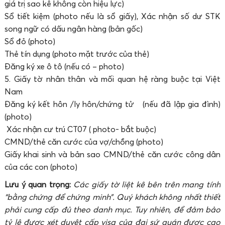
giá trị sao kê không còn hiệu lực)
Sổ tiết kiệm (photo nếu là sổ giấy), Xác nhận số dư STK
song ngữ có dấu ngân hàng (bản gốc)
Sổ đỏ (photo)
Thẻ tín dụng (photo mặt trước của thẻ)
Đăng ký xe ô tô (nếu có – photo)
5. Giấy tờ nhân thân và mối quan hệ ràng buộc tại Việt
Nam
Đăng ký kết hôn /ly hôn/chứng tử (nếu đã lập gia đình)
(photo)
Xác nhận cư trú CT07 ( photo- bắt buộc)
CMND/thẻ căn cước của vợ/chồng (photo)
Giấy khai sinh và bản sao CMND/thẻ căn cước công dân
của các con (photo)
Lưu ý quan trọng:
Các giấy tờ liệt kê bên trên mang tính
“bằng chứng để chứng minh”. Quý khách không nhất thiết
phải cung cấp đủ theo danh mục. Tuy nhiên, để đảm bảo
tỷ lệ được xét duyệt cấp visa của đại sứ quán được cao