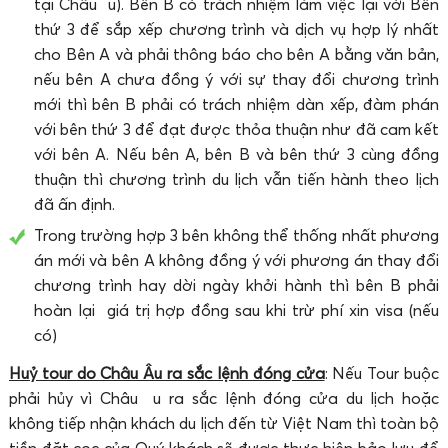
tại Châu u). Bên B có trách nhiệm làm việc lại với Bên
thứ 3 để sắp xếp chương trình và dịch vụ hợp lý nhất
cho Bên A và phải thông báo cho bên A bằng văn bản,
nếu bên A chưa đồng ý với sự thay đổi chương trình
mới thì bên B phải có trách nhiệm dàn xếp, đàm phán
với bên thứ 3 để đạt được thỏa thuận như đã cam kết
với bên A. Nếu bên A, bên B và bên thứ 3 cùng đồng
thuận thì chương trình du lịch vẫn tiến hành theo lịch
đã ấn định.
Trong trường hợp 3 bên không thể thống nhất phương
án mới và bên A không đồng ý với phương án thay đổi
chương trình hay dời ngày khởi hành thì bên B phải
hoàn lại giá trị hợp đồng sau khi trừ phí xin visa (nếu
có)
Huỷ tour do Châu Âu ra sắc lệnh đóng cửa
: Nếu Tour buộc
phải hủy vì Châu u ra sắc lệnh đóng cửa du lịch hoặc
không tiếp nhận khách du lịch đến từ Việt Nam thì toàn bộ