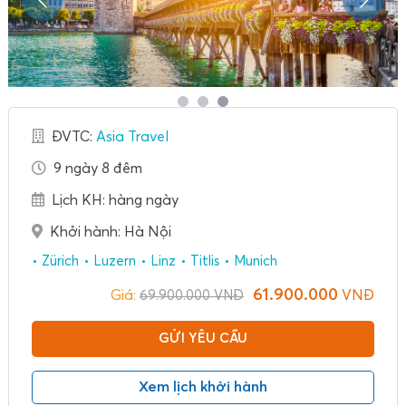
ĐVTC:
Asia Travel
9 ngày 8 đêm
Lịch KH: hàng ngày
Khởi hành: Hà Nội
Zürich
Luzern
Linz
Titlis
Munich
61.900.000
Giá:
VNĐ
69.900.000
VNĐ
GỬI YÊU CẦU
Xem lịch khởi hành