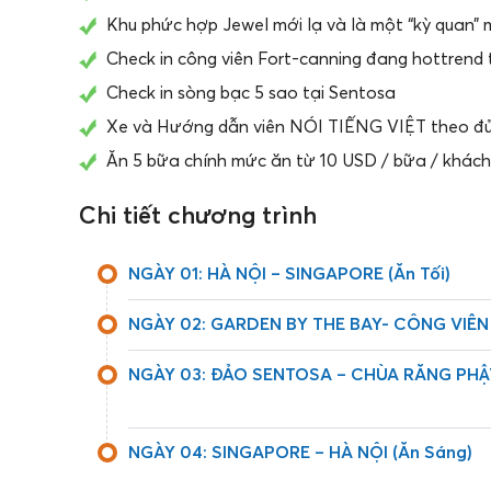
Khu phức hợp Jewel mới lạ và là một “kỳ quan”
Check in công viên Fort-canning đang hottrend 
Check in sòng bạc 5 sao tại Sentosa
Xe và Hướng dẫn viên NÓI TIẾNG VIỆT theo đủ 
Ăn 5 bữa chính mức ăn từ 10 USD / bữa / khác
Chi tiết chương trình
NGÀY 01: HÀ NỘI – SINGAPORE (Ăn Tối)
NGÀY 02: GARDEN BY THE BAY- CÔNG VIÊN
NGÀY 03: ĐẢO SENTOSA – CHÙA RĂNG PHẬ
NGÀY 04: SINGAPORE – HÀ NỘI (Ăn Sáng)