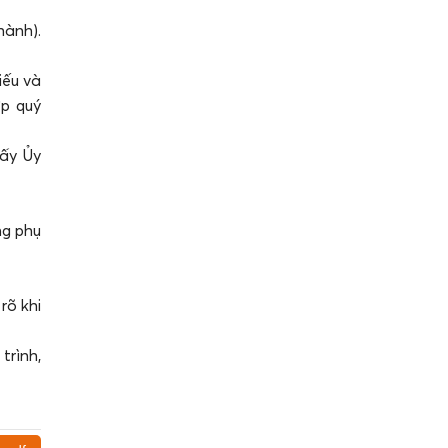
hành).
iếu và
ợp quý
iấy Ủy
ng phụ
rõ khi
trình,