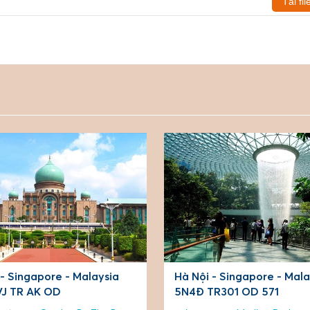
Tải fil
 - Singapore - Malaysia
Hà Nội - Singapore - Mala
R301 OD 571
5N4Đ VJ 915 OD 571