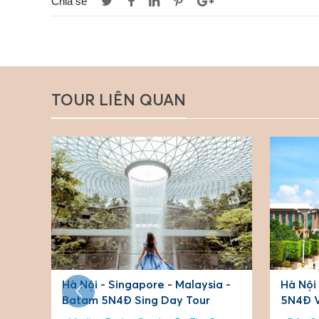
Chia sẻ
TOUR LIÊN QUAN
a -
Hà Nội - Singapore - Malaysia
Hà Nội
5N4Đ VJ TR AK OD
5N4Đ T