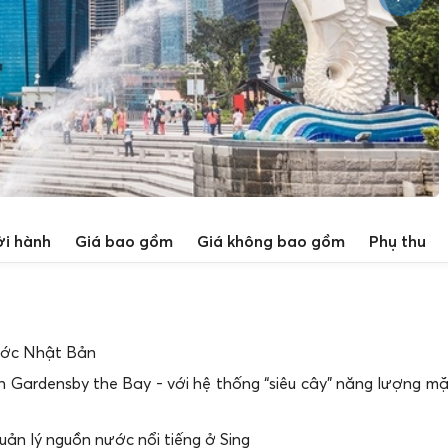
ởi hành
Giá bao gồm
Giá không bao gồm
Phụ thu
 nước Nhật Bản
 Gardensby the Bay - với hệ thống “siêu cây” năng lượng mặt
ản lý nguồn nước nổi tiếng ở Sing