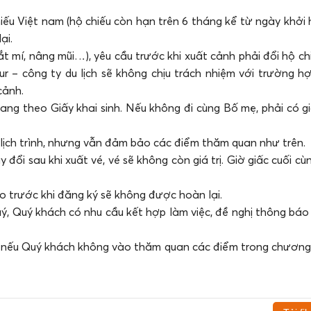
iếu Việt nam (hộ chiếu còn hạn trên 6 tháng kể từ ngày khởi 
ại.
 mí, nâng mũi…), yêu cầu trước khi xuất cảnh phải đổi hộ ch
ur – công ty du lịch sẽ không chịu trách nhiệm với trường h
cảnh.
mang theo Giấy khai sinh. Nếu không đi cùng Bố mẹ, phải có g
à lịch trình, nhưng vẫn đảm bảo các điểm thăm quan như trên.
 đổi sau khi xuất vé, vé sẽ không còn giá trị. Giờ giấc cuối cù
 trước khi đăng ký sẽ không được hoàn lại.
uý, Quý khách có nhu cầu kết hợp làm việc, đề nghị thông báo 
 nếu Quý khách không vào thăm quan các điểm trong chương 