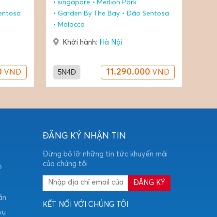
Malaysia
Malacca
Kuala Lumpur
entosa
Tháp Đôi Petronas
Cao Nguyên Genting
Khởi hành:
Hà Nội
0
5N4Đ
12.290.000
VNĐ
VNĐ
ĐĂNG KÝ NHẬN TIN
Đừng bỏ lỡ những tin tức khuyến mãi
của chúng tôi
P
án
KẾT NỐI VỚI CHÚNG TÔI
vụ