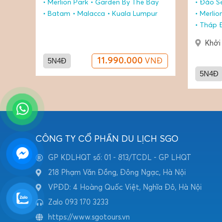
ay
Đảo Sentosa
Garden By The Bay
singap
ur
Merlion Park
Malacca
Garden
Tháp Đôi Petronas
Malac
Khởi hành:
Hà Nội
Khởi
NĐ
5N4Đ
10.690.000
5N4Đ
VNĐ
CÔNG TY CỔ PHẦN DU LỊCH SGO
GP KDLHQT số: 01 - 813/TCDL - GP LHQT
218 Phạm Văn Đồng, Đông Ngạc, Hà Nội
VPĐD: 4 Hoàng Quốc Việt, Nghĩa Đô, Hà Nội
Zalo 093 170 3233
https://www.sgotours.vn