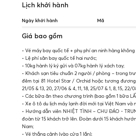
Lịch khởi hành
Ngày khởi hành
Mã
Giá bao gồm
• Vé máy bay quốc tế + phụ phí an ninh hàng không (V
• Lệ phí sân bay quốc tế hai nước;
• 10kg hành lý ký gửi và 07kg hành lý xách tay;
• Khách sạn tiêu chuẩn 2 người / phòng – trong tr
đêm tại 81 Hotel Star / Orchid hoặc tương đương t
21/05 & 13, 20, 27/06 & 4, 11, 18, 25/07 & 1, 8, 15, 22/08
• Các bữa ăn theo chương trình (bao gồm 1 bữa L
• Xe ô tô du lịch máy lạnh đời mới tại Việt Nam và 
• Hướng dẫn viên NHIỆT TÌNH – CHU ĐÁO - TRUNG
đoàn từ 15 khách trở lên. Đoàn dưới 15 khách hướn
Nam;
• Vé thắng cảnh (vào cửa 1 lần);