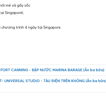
 mới mẻ và gây sốc
tại Singapore\
chương trình 4 ngày tại Singapore.
h
 FORT CANNING - ĐẬP NƯỚC MARINA BARAGE (Ăn ba bữa)
T- UNIVERSAL STUDIO - TÀU ĐIỆN TRÊN KHÔNG (Ăn ba 