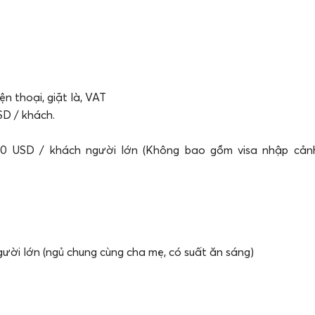
ện thoại, giặt là, VAT
SD / khách.
 40 USD / khách người lớn (Không bao gồm visa nhập cản
 người lớn (ngủ chung cùng cha mẹ, có suất ăn sáng)