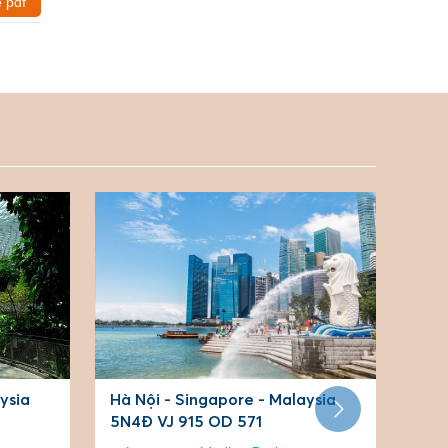
e pdf
ysia
Hà Nội - Malaysia - Singapore
5N4Đ VNA