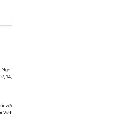
: Nghỉ
7, 14,
i với
i Việt