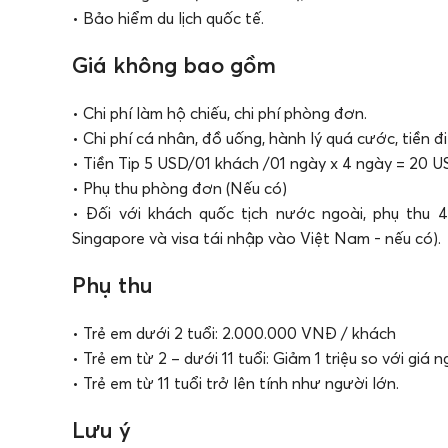
• Bảo hiểm du lịch quốc tế.
Giá không bao gồm
• Chi phí làm hộ chiếu, chi phí phòng đơn.
• Chi phí cá nhân, đồ uống, hành lý quá cước, tiền đi
• Tiền Tip 5 USD/01 khách /01 ngày x 4 ngày = 20 U
• Phụ thu phòng đơn (Nếu có)
• Đối với khách quốc tịch nước ngoài, phụ thu
Singapore và visa tái nhập vào Việt Nam - nếu có).
Phụ thu
• Trẻ em dưới 2 tuổi: 2.000.000 VNĐ / khách
• Trẻ em từ 2 – dưới 11 tuổi: Giảm 1 triệu so với giá
• Trẻ em từ 11 tuổi trở lên tính như người lớn.
Lưu ý