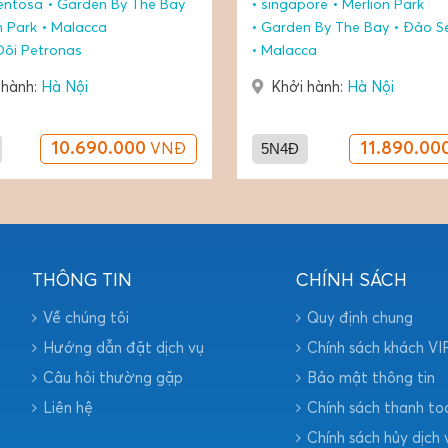
ore
Merlion Park
singapore
Merlion Park
 By The Bay
Đảo Sentosa
Garden By The Bay
Đảo S
ca
Malacca
 hành:
Hà Nội
Khởi hành:
Hà Nội
11.890.000
5N4Đ
11.290.00
VNĐ
THÔNG TIN
CHÍNH SÁCH
Về chúng tôi
Quy định chung
Hướng dẫn đặt dịch vụ
Chính sách khách VI
Câu hỏi thường gặp
Bảo mật thông tin
Liên hệ
Chính sách thanh to
Chính sách hủy dịch 